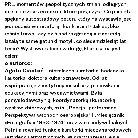
PRL, momentów geopolitycznych zmian, odległych
od siebie zdarzeń i osób, które połączyła. Co pamięta
spękany autostradowy beton, który na wystawie jest
jednocześnie metaforą i konkretem? Jak szybko
rośnie trawa i czy dziś nad rozgrzaną autostradą
latają te same gatunki motyli, co siedemdziesiąt lat
temu? Wystawa zabiera w drogę, która sama jest
celem.
o autorce:
Agata Ciastoń
‒ niezależna kuratorka, badaczka
i autorka, doktora kulturoznawstwa. Od lat
współpracuje z instytucjami kultury, placówkami
edukacyjnymi oraz wydawnictwami. Była
pomysłodawczynią, koordynatorką i kuratorką
wystaw zbiorowych, m.in. „Poezja i performans.
Perspektywa wschodnioeuropejska” i „Miesięcznik
»Fotografia« 1953–1974” oraz wielu indywidualnych.
Pełniła również funkcję kuratorki międzynarodowych
rezydencji artystycznych. W pracy interesuje się